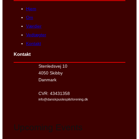
Hjem
Om
Værdier
Vedtægter
Kontakt
Kontakt
Stenledsvej 10
4050 Skibby
Danmark
CVR: 43431358
info@danskpuslespilsforening.dk
Upcoming Events