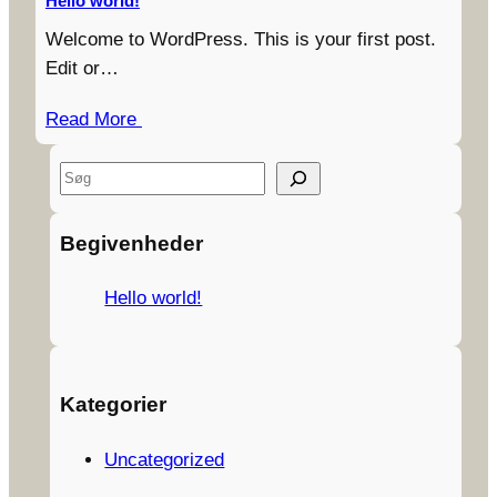
Hello world!
Welcome to WordPress. This is your first post.
Edit or…
Read More
S
e
a
Begivenheder
r
c
Hello world!
h
Kategorier
Uncategorized