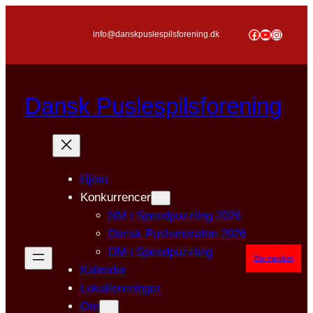
Spring
til
Facebook
YouTube
Instagr
info@danskpuslespilsforening.dk
indhold
Dansk Puslespilsforening
Hjem
Konkurrencer
NM i Speedpuzzling 2026
Dansk Puslemaraton 2026
DM i Speedpuzzling
Bliv medlem
Kalender
Lokalforeninger
Om