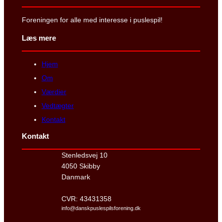
Foreningen for alle med interesse i puslespil!
Læs mere
Hjem
Om
Værdier
Vedtægter
Kontakt
Kontakt
Stenledsvej 10
4050 Skibby
Danmark
CVR: 43431358
info@danskpuslespilsforening.dk