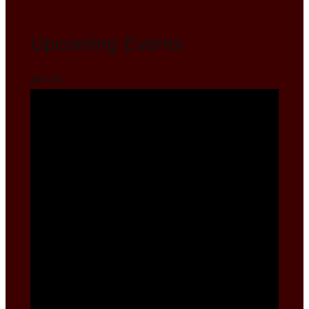
Upcoming Events
okt
24