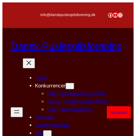
Spring
til
Facebook
YouTube
Instagr
info@danskpuslespilsforening.dk
indhold
Dansk Puslespilsforening
Hjem
Konkurrencer
NM i Speedpuzzling 2026
Dansk Puslemaraton 2026
DM i Speedpuzzling
Bliv medlem
Kalender
Lokalforeninger
Om